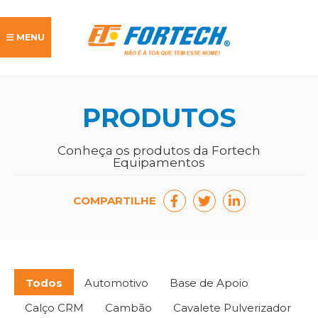
MENU
PRODUTOS
Home
Conheça os produtos da Fortech
Equipamentos
Produtos
COMPARTILHE
A Empresa
Clientes
Todos
Automotivo
Base de Apoio
Contato
Calço CRM
Cambão
Cavalete Pulverizador