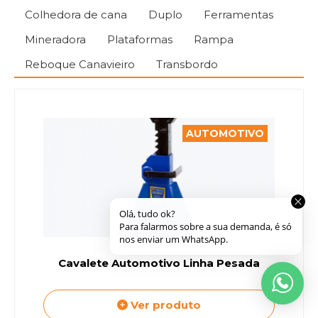
NEWLSTTER
Colhedora de cana
Duplo
Ferramentas
Receba as novidades da
Fortech
Mineradora
Plataformas
Rampa
Equipamentos
em seu e-mail!
Reboque Canavieiro
Transbordo
CADASTRAR
AUTOMOTIVO
2026
-
fortechequipamentos.com.br -
Todos os direitos reservados.
Desenvolvido por:
Cavalete Automotivo Linha Pesada
Ver produto